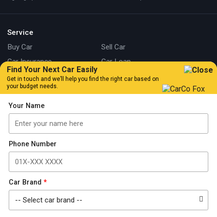
Service
Buy Car
Sell Car
Car Insurance
Car Loan
Find Your Next Car Easily
CarCo Fox
Get in touch and we’ll help you find the right car based on
your budget needs.
Branch
Your Name
Kuala Lumpur
Johor
Information
Phone Number
Our Story
Locate Us
Articles
Car Review
Car Tips & Guide
Promotion
Car Brand
*
FAQs
Contact Us