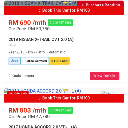
Purchase Pending
Book This Car for RM100
RM 690 /mth
018-787 6666
Car Price: RM 50,780
2018 NISSAN X-TRAIL CVT 2.0 (A)
SUV
Year 2018
km
Petrol
Automatic
•
•
•
Used
Carco Certified
Full Loan
Kuala Lumpur
View Details
ON DEMAND
Book This Car for RM100
RM 803 /mth
018-787 6666
Car Price: RM 47,780
2017 HONDA ACCORD 2.0 VTI-L (A)