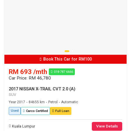
Book This Car for RM100
RM 693 /mth
018-787 6666
Car Price: RM 46,780
2017 NISSAN X-TRAIL CVT 2.0 (A)
SUV
Year 2017
84655 km
Petrol
Automatic
•
•
•
Used
Carco Certified
Full Loan
Kuala Lumpur
View Details