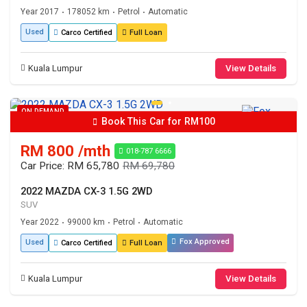
Year 2017
178052 km
Petrol
Automatic
•
•
•
Used
Carco Certified
Full Loan
Kuala Lumpur
View Details
ON DEMAND
Book This Car for RM100
RM 800 /mth
018-787 6666
Car Price: RM 65,780
RM 69,780
2022 MAZDA CX-3 1.5G 2WD
SUV
Year 2022
99000 km
Petrol
Automatic
•
•
•
Fox Approved
Used
Carco Certified
Full Loan
Kuala Lumpur
View Details