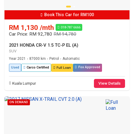
Book This Car for RM100
RM 1,130 /mth
018-787 6666
Car Price: RM 92,780
RM 94,780
2021 HONDA CR-V 1.5 TC-P EL (A)
SUV
Year 2021
87000 km
Petrol
Automatic
•
•
•
Fox Approved
Used
Carco Certified
Full Loan
Kuala Lumpur
View Details
ON DEMAND